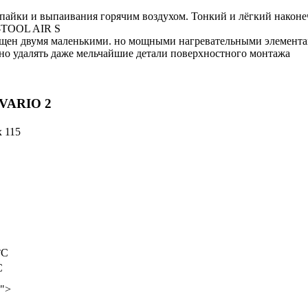
айки и выпаивания горячим воздухом. Тонкий и лёгкий наконеч
i-TOOL AIR S
н двумя маленькими. но мощными нагревательными элементами.
но удалять даже мельчайшие детали поверхностного монтажа
 VARIO 2
x 115
°C
C
"">