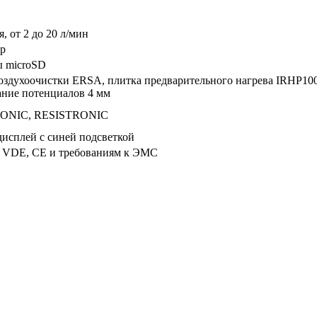
, от 2 до 20 л/мин
ар
ы microSD
оздухоочистки ERSA, плитка предварительного нагрева IRHP100,
ние потенциалов 4 мм
ONIC, RESISTRONIC
исплей с синей подсветкой
 VDE, CE и требованиям к ЭМС