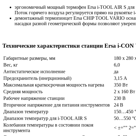
эргономичный мощный термофен Ersa i-TOOL AIR S для п
Поток горячего воздуха регулируется прямо на рукоятке 
демонтажный термопинцет Ersa CHIP TOOL VARIO оснаще
насадки разной геометрической формы позволяют уверен
Технические характеристики станции Ersa i-CON
Габаритные размеры, мм
180 x 280 
Вес, кг
6,0
Антистатическое исполнение
да
Предохранитель (инерционный)
3,15 А
Максимальная краткосрочная мощность нагрева
350 Вт
Средняя мощность
2 х 160 Вт
Рабочее напряжение станции
230 В
Вторичное напряжение для питания инструментов
24 В
Диапазон температур
150…450 
Диапазон температур для i-TOOL AIR S
50…550 °
Колебания температуры в состоянии покоя
< ±="" 2=
инструмента