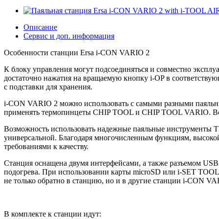
Описание
Сервис и доп. информация
Особенности станции Ersa i-CON VARIO 2
К блоку управления могут подсоединяться и совместно эксплу
достаточно нажатия на вращаемую кнопку i-OP в соответств
с подставки для хранения.
i-CON VARIO 2 можно использовать с самыми разными паяльн
применять термопинцеты CHIP TOOL и CHIP TOOL VARIO. Вст
Возможность использовать надежные паяльные инструменты 
универсальной. Благодаря многочисленным функциям, высокой 
требованиями к качеству.
Станция оснащена двумя интерфейсами, а также разъемом USB
подогрева. При использовании карты microSD или i-SET TOOL
не только обратно в станцию, но и в другие станции i-CON VA
В комплекте к станции идут: