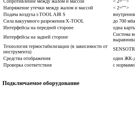
Сопротивление между жалом и массой
< 2="">
Напряжение утечки между жалом и массой
< 2="">
Подача воздуха i-TOOL AIR S
внутренняя
Сила вакуумного разрежения X-TOOL
до 700 мб
Интерфейсы на передней стороне
одна карт
Система в
Интерфейсы на задней стороне
выравнива
Технология термостабилизации (в зависимости от
SENSOTR
инструмента)
Средства отображения
один ЖК-д
Проверка соответствия
с нормами
Подключаемое оборудование