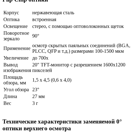
Корпус
нержавеющая сталь
Оптика
встроенная
Освещение
стерео, с помощью оптоволоконных щеток
Поворотное
90°
зеркало
осмотр скрытых паяльных соединений (BGA,
Применение
PLCC, QFP и т.д.) размерами 100-1500 мкм
Увеличение
до 700x
Вывод
20" TFT-монитор с разрешением 1600x1200
изображения
пикселей
Площадь
1,5 х 4,5 (0,6 х 4,0)
обзора, мм
Угол обзора
23°
Длина
27 мм
Вес
3 г
Технические характеристики заменяемой 0°
оптики верхнего осмотра