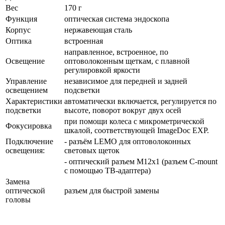
Вес
170 г
Функция
оптическая система эндоскопа
Корпус
нержавеющая сталь
Оптика
встроенная
направленное, встроенное, по
Освещение
оптоволоконным щеткам, с плавной
регулировкой яркости
Управление
независимое для передней и задней
освещением
подсветки
Характеристики
автоматически включается, регулируется по
подсветки
высоте, поворот вокруг двух осей
при помощи колеса с микрометрической
Фокусировка
шкалой, соответствующей ImageDoc EXP.
Подключение
- разъём LEMO для оптоволоконных
освещения:
световых щеток
- оптический разъем M12x1 (разъем C-mount
с помощью ТВ-адаптера)
Замена
оптической
разъем для быстрой замены
головы