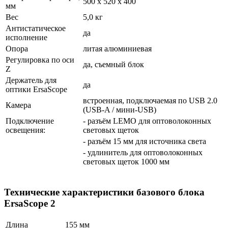
500 x 520 x 400
мм
Вес
5,0 кг
Антистатическое
да
исполнение
Опора
литая алюминиевая
Регулировка по оси
да, съемный блок
Z
Держатель для
да
оптики ErsaScope
встроенная, подключаемая по USB 2.0
Камера
(USB-A / мини-USB)
Подключение
- разъём LEMO для оптоволоконных
освещения:
световых щеток
- разъём 15 мм для источника света
- удлинитель для оптоволоконных
световых щеток 1000 мм
Технические характеристики базового блока
ErsaScope 2
Длина
155 мм