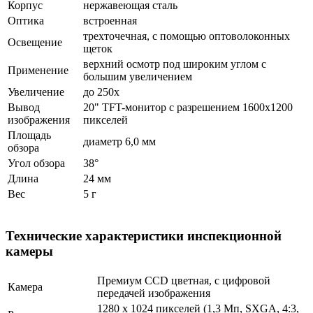
Корпус
нержавеющая сталь
Оптика
встроенная
трехточечная, с помощью оптоволоконных
Освещение
щеток
верхний осмотр под широким углом с
Применение
большим увеличением
Увеличение
до 250x
Вывод
20" TFT-монитор с разрешением 1600x1200
изображения
пикселей
Площадь
диаметр 6,0 мм
обзора
Угол обзора
38°
Длина
24 мм
Вес
5 г
Технические характеристики инспекционной
камеры
Премиум CCD цветная, с цифровой
Камера
передачей изображения
1280 х 1024 пикселей (1,3 Мп, SXGA, 4:3,