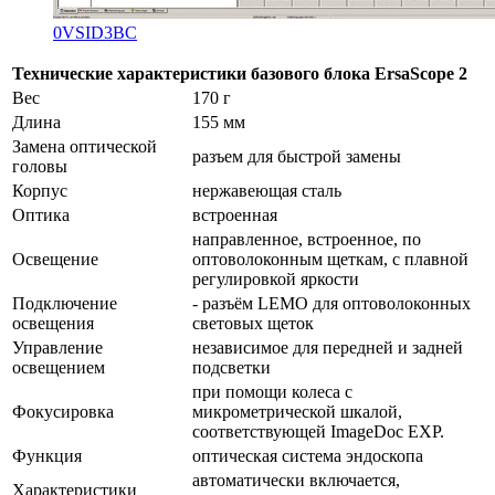
0VSID3BC
Технические характеристики базового блока ErsaScope 2
Вес
170 г
Длина
155 мм
Замена оптической
разъем для быстрой замены
головы
Корпус
нержавеющая сталь
Оптика
встроенная
направленное, встроенное, по
Освещение
оптоволоконным щеткам, с плавной
регулировкой яркости
Подключение
- разъём LEMO для оптоволоконных
освещения
световых щеток
Управление
независимое для передней и задней
освещением
подсветки
при помощи колеса с
Фокусировка
микрометрической шкалой,
соответствующей ImageDoc EXP.
Функция
оптическая система эндоскопа
автоматически включается,
Характеристики