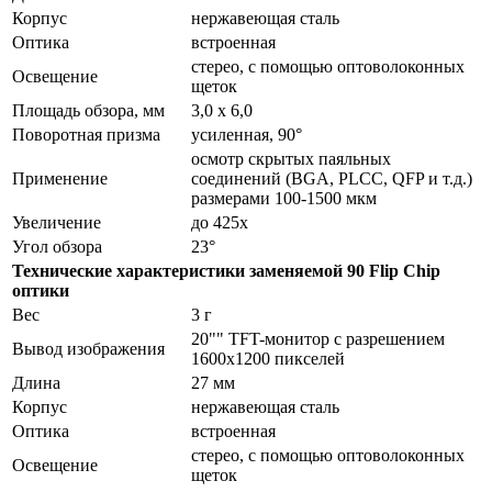
Корпус
нержавеющая сталь
Оптика
встроенная
стерео, с помощью оптоволоконных
Освещение
щеток
Площадь обзора, мм
3,0 х 6,0
Поворотная призма
усиленная, 90°
осмотр скрытых паяльных
Применение
соединений (BGA, PLCC, QFP и т.д.)
размерами 100-1500 мкм
Увеличение
до 425x
Угол обзора
23°
Технические характеристики заменяемой 90 Flip Chip
оптики
Вес
3 г
20"" TFT-монитор с разрешением
Вывод изображения
1600x1200 пикселей
Длина
27 мм
Корпус
нержавеющая сталь
Оптика
встроенная
стерео, с помощью оптоволоконных
Освещение
щеток