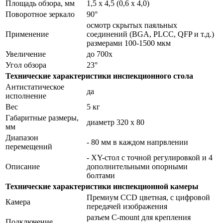
Площадь обзора, мм
1,5 х 4,5 (0,6 х 4,0)
Поворотное зеркало
90°
осмотр скрытых паяльных
Применение
соединений (BGA, PLCC, QFP и т.д.)
размерами 100-1500 мкм
Увеличение
до 700x
Угол обзора
23°
Технические характеристики инспекционного стола
Антистатическое
да
исполнение
Вес
5 кг
Габаритные размеры,
диаметр 320 x 80
мм
Диапазон
- 80 мм в каждом напрвлении
перемещений
- XY-стол с точной регулировкой и 4
Описание
дополнительными опорными
болтами
Технические характеристики инспекционной камеры
Премиум CCD цветная, с цифровой
Камера
передачей изображения
разъем C-mount для крепления
Подключение