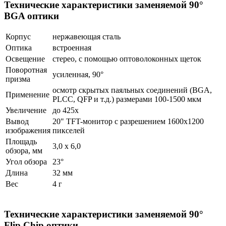
Технические характеристики заменяемой 90°
BGA оптики
Корпус
нержавеющая сталь
Оптика
встроенная
Освещение
стерео, с помощью оптоволоконных щеток
Поворотная
усиленная, 90°
призма
осмотр скрытых паяльных соединений (BGA,
Применение
PLCC, QFP и т.д.) размерами 100-1500 мкм
Увеличение
до 425x
Вывод
20" TFT-монитор с разрешением 1600x1200
изображения
пикселей
Площадь
3,0 х 6,0
обзора, мм
Угол обзора
23°
Длина
32 мм
Вес
4 г
Технические характеристики заменяемой 90°
Flip Chip оптики