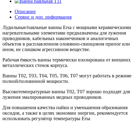
Описание
Сервис и доп. информация
Лудильные/паяльные ванны Ersa с мощными керамическими
нагревательными элементами предназначены для лужения
проводников, кабельных наконечников и аналогичных
объектов в расплавленном оловянно-свинцовом припое или
ином, не слишком агрессивном веществе.
Рабочая ёмкость ванны термически изолирована от внешних
металлических стенок корпуса.
Ванны T02, T03, T04, T05, T06, T07 могут работать в режиме
полной/половинной мощности.
Высокотемпературные ванны T02, T07 хорошо подходят для
лужения эмалированных медных проводников.
Для повышения качества пайки и уменьшения образования
оксидов, а также в целях экономии энергии, рекомендуется
использовать регулятор температуры Ersa