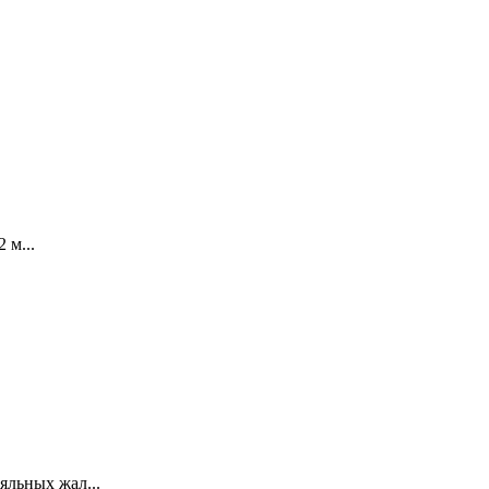
 м...
яльных жал...